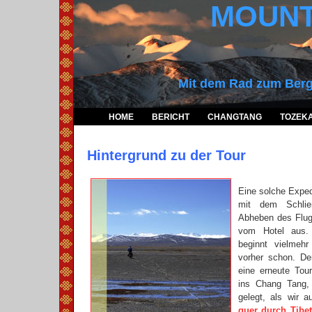
MOUNT
Mit dem Rad zum Berg
HOME
BERICHT
CHANGTANG
TOZEK
Hintergrund zu der Tour
Eine solche Expedi
mit dem Schli
Abheben des Flug
vom Hotel aus. 
beginnt vielmeh
vorher schon. De
eine erneute Tour
ins Chang Tang,
gelegt, als wir a
quer durch Tibe