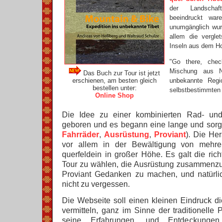
der Landschaf
beeindruckt war
unumgänglich wur
allem die vergle
Inseln aus dem H
"Go there, chec
Mischung aus N
Das Buch zur Tour ist jetzt
erschienen, am besten gleich
unbekannte Reg
bestellen unter:
selbstbestimmten 
Online Shop
Die Idee zu einer kombinierten Rad- und
geboren und es begann eine lange und sorgf
Fahrräder
,
Ausrüstung
,
Proviant
). Die He
vor allem in der Bewältigung von mehr
querfeldein in großer Höhe. Es galt die richt
Tour zu wählen, die Ausrüstung zusammenzus
Proviant Gedanken zu machen, und natürl
nicht zu vergessen.
Die Webseite soll einen kleinen Eindruck d
vermitteln, ganz im Sinne der traditionelle 
seine Erfahrungen, und Entdeckunge