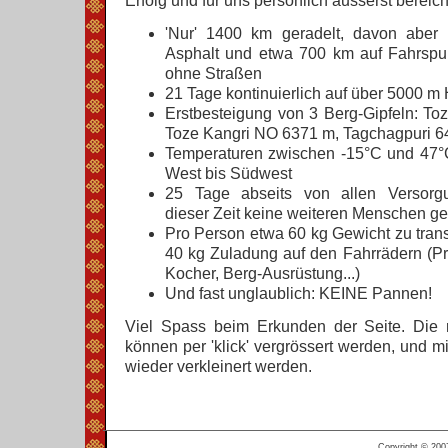
Erfolg und für uns persönlich äusserst bereich
'Nur' 1400 km geradelt, davon aber 
Asphalt und etwa 700 km auf Fahrspur
ohne Straßen
21 Tage kontinuierlich auf über 5000 m
Erstbesteigung von 3 Berg-Gipfeln: T
Toze Kangri NO 6371 m, Tagchagpuri 
Temperaturen zwischen -15°C und 47°C
West bis Südwest
25 Tage abseits von allen Versorgu
dieser Zeit keine weiteren Menschen ge
Pro Person etwa 60 kg Gewicht zu tran
40 kg Zuladung auf den Fahrrädern (Pr
Kocher, Berg-Ausrüstung...)
Und fast unglaublich: KEINE Pannen!
Viel Spass beim Erkunden der Seite. Die 
können per 'klick' vergrössert werden, und mi
wieder verkleinert werden.
Copyright © 200