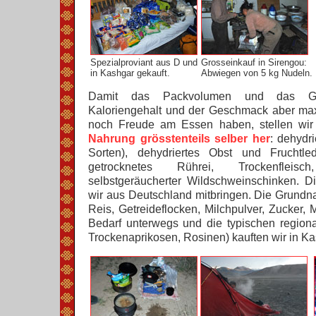
Spezialproviant aus D und
Grosseinkauf in Sirengou:
in Kashgar gekauft.
Abwiegen von 5 kg Nudeln.
Damit das Packvolumen und das Ge
Kaloriengehalt und der Geschmack aber max
noch Freude am Essen haben, stellen wi
Nahrung grösstenteils selber her
: dehydr
Sorten), dehydriertes Obst und Fruchtle
getrocknetes Rührei, Trockenflei
selbstgeräucherter Wildschweinschinken. 
wir aus Deutschland mitbringen. Die Grundna
Reis, Getreideflocken, Milchpulver, Zucker, 
Bedarf unterwegs und die typischen region
Trockenaprikosen, Rosinen) kauften wir in Ka